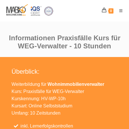
0
Informationen Praxisfälle Kurs für
WEG-Verwalter - 10 Stunden
Überblick:
Weiterbildung für
Wohnimmobilienverwalter
Kurs: Praxisfälle für WEG-Verwalter
Kurskennung: HV-WP-10h
Kursart: Online Selbststudium
Umfang: 10 Zeitstunden
inkl. Lernerfolgskontrollen