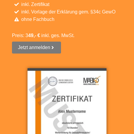
inkl. Zertifikat
inkl. Vorlage der Erklärung gem. §34c GewO
ohne Fachbuch
Preis: 3
49,- €
inkl. ges. MwSt.
Jetzt anmelden