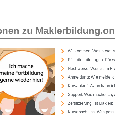
iterbildung gem
nen zu Maklerbildung.on
 20 Stunden -
Willkommen: Was bietet M
Pflichtfortbildungen: Für
Nachweise: Was ist im Pre
Anmeldung: Wie melde ich
Verwalter
Kursablauf: Wann kann ic
Support: Was mache ich, 
Zertifizierung: Ist Maklerbi
Kursabschluss: Was passie