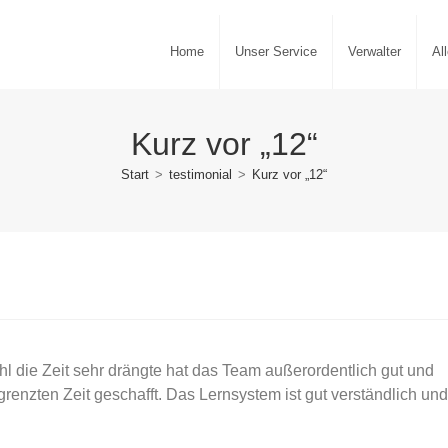
Home
Unser Service
Verwalter
Al
Kurz vor „12“
Start
>
testimonial
>
Kurz vor „12“
die Zeit sehr drängte hat das Team außerordentlich gut und
grenzten Zeit geschafft. Das Lernsystem ist gut verständlich un