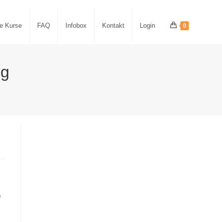
le Kurse
FAQ
Infobox
Kontakt
Login
0
ng
e
r