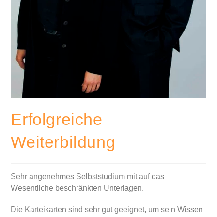
Erfolgreiche
Weiterbildung
Sehr angenehmes Selbststudium mit auf das
Wesentliche beschränkten Unterlagen.
Die Karteikarten sind sehr gut geeignet, um sein Wissen